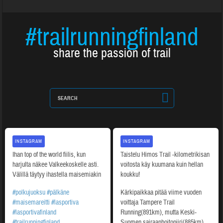
#trailrunningfinland
share the passion of trail
INSTAGRAM
INSTAGRAM
Ihan top of the world fiilis, kun
Taistelu Himos Trail -kilometrikisan
harjulta näkee Valkeekoskelle asti.
voitosta käy kuumana kuin hellan
Välillä täytyy ihastella maisemiakin
koukku!
#polkujuoksu
#pälkäne
Kärkipaikkaa pitää viime vuoden
#maisemareitti
#lasportiva
voittaja Tampere Trail
#lasportivafinland
Running(891km), mutta Keski-
#trailrunningfinland
Suomen sairaanhoitopiiri(885km)