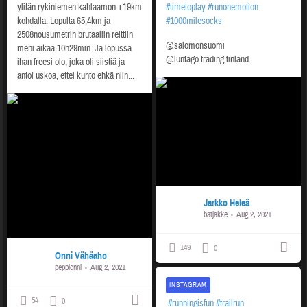
#timetoplay
#runonemotion
ylitän rykiniemen kahlaamon +19km
#1000milesocks
kohdalla. Lopulta 65,4km ja
2508nousumetrin brutaaliin reittiin
@salomonsuomi
meni aikaa 10h29min. Ja lopussa
@luntago.trading.finland
ihan freesi olo, joka oli siistiä ja
antoi uskoa, ettei kunto ehkä niin...
Jarkko Heleä
batjakke
Aug 2, 2021
149
0
Onni Vähäaho
peppionni
Aug 2, 2021
INSTAGRAM
54
0
‍️
#runningisfun
#trailrun