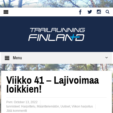
Menu
Viikko 41 – Lajivoimaa
loikkien!
Pvm:
October 13, 2022
tunnisteet:
Harjoittelu
,
Määrittelemätön
,
Uutiset
,
Viikon harjoitus
Jätä kommentti