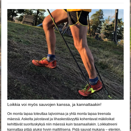
Loikkia voi myös sauvojen kanssa, ja kannattaakin!
On monta tapaa toteuttaa lajivoimaa ja yhtä monta tapaa treenata
mäessä. Askelta jalostavat ja lihaskestävyyttä kohentavat mäkiloikat
kehittävät suorituskykyä niin mäessä kuin tasamaallakin. Loikkatreeni
kannattaa pitää aluksi hyvin maltillisena. Pidä sauvat mukana – etenkin,