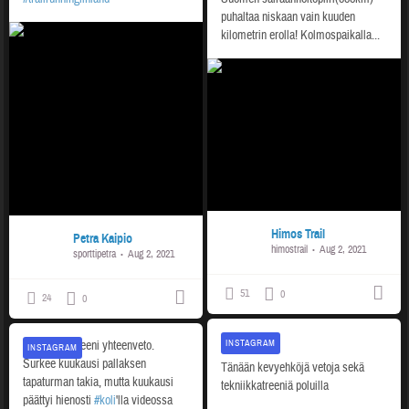
puhaltaa niskaan vain kuuden
kilometrin erolla!
Kolmospaikalla...
Himos Trail
Petra Kaipio
himostrail
Aug 2, 2021
sporttipetra
Aug 2, 2021
51
0
24
0
INSTAGRAM
Heinäkuun treeni yhteenveto.
INSTAGRAM
Surkee kuukausi pallaksen
Tänään kevyehköjä vetoja sekä
tapaturman takia, mutta kuukausi
tekniikkatreeniä poluilla
päättyi hienosti
#koli
'lla videossa