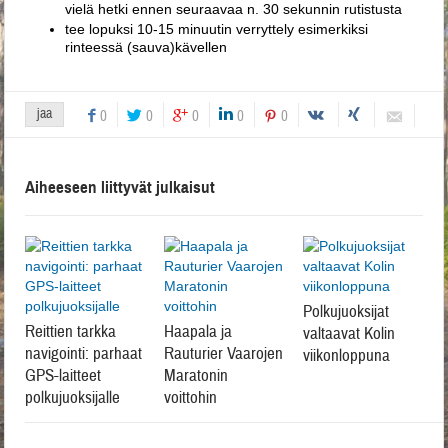
vielä hetki ennen seuraavaa n. 30 sekunnin rutistusta
tee lopuksi 10-15 minuutin verryttely esimerkiksi
rinteessä (sauva)kävellen
jaa
0
0
0
0
0
Aiheeseen liittyvät julkaisut
Polkujuoksijat
Reittien tarkka
Haapala ja
valtaavat Kolin
navigointi: parhaat
Rauturier Vaarojen
viikonloppuna
GPS-laitteet
Maratonin
polkujuoksijalle
voittohin