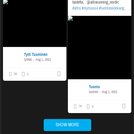
taidetta.
.
@altrarunning_nordic
#altra
#olympus4
#luontotaidekang...
Tytti Tuominen
tytti66
Aug 1, 2021
39
0
Tuomo
tuumori
Aug 1, 2021
78
0
SHOW MORE