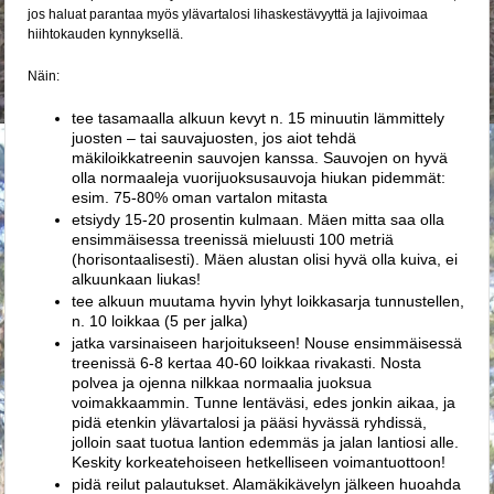
jos haluat parantaa myös ylävartalosi lihaskestävyyttä ja lajivoimaa
hiihtokauden kynnyksellä.
Näin:
tee tasamaalla alkuun kevyt n. 15 minuutin lämmittely
juosten – tai sauvajuosten, jos aiot tehdä
mäkiloikkatreenin sauvojen kanssa. Sauvojen on hyvä
olla normaaleja vuorijuoksusauvoja hiukan pidemmät:
esim. 75-80% oman vartalon mitasta
etsiydy 15-20 prosentin kulmaan. Mäen mitta saa olla
ensimmäisessa treenissä mieluusti 100 metriä
(horisontaalisesti). Mäen alustan olisi hyvä olla kuiva, ei
alkuunkaan liukas!
tee alkuun muutama hyvin lyhyt loikkasarja tunnustellen,
n. 10 loikkaa (5 per jalka)
jatka varsinaiseen harjoitukseen! Nouse ensimmäisessä
treenissä 6-8 kertaa 40-60 loikkaa rivakasti. Nosta
polvea ja ojenna nilkkaa normaalia juoksua
voimakkaammin. Tunne lentäväsi, edes jonkin aikaa, ja
pidä etenkin ylävartalosi ja pääsi hyvässä ryhdissä,
jolloin saat tuotua lantion edemmäs ja jalan lantiosi alle.
Keskity korkeatehoiseen hetkelliseen voimantuottoon!
pidä reilut palautukset. Alamäkikävelyn jälkeen huoahda