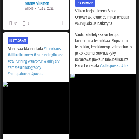
Marko Vilkman
INSTAGRAM
wilkkis
Aug 2, 2021
Viikon harjoituksena Maija
Oravamäki esittelee miten tehdään
vauhtijuoksua pätkittynä.
84
0
Vauhtileikittelyssä on helppo
kontrolloida tekniikkaa. Sujuvampi
INSTAGRAM
tekniikka, tehokkaampi voimantuotto
Mahtavaa Maanantaita
#Tunkkaus
ja korkeampi suorituskyky
#siilitrailrunners
#trailrunningfinland
parantavat juoksun taloudellisuutta.
#trailrunning
#runforfun
#siilinjärvi
Päivi Lohikoski
#polkujuoksu
#Tra...
#amateurphotography
#kimppalenkki
#juoksu