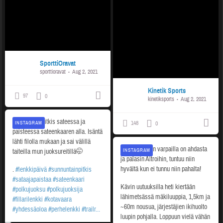
SporttiOravat
sporttioravat
Aug 2, 2021
Kinetik Sports
97
0
kinetiksports
Aug 2, 2021
Sunnuntain pitkis sateessa ja
INSTAGRAM
148
0
paisteessa sateenkaaren alla. Isäntä
lähti filolla mukaan ja sai välillä
Kyllästyin kun varpailla on ahdasta
INSTAGRAM
taiteilla mun juoksureitillä🤭
ja palasin Altroihin, tuntuu niin
hyvältä kun ei tunnu niin pahalta!
.
#lenkkipäivä
#sunnuntainpitkis
#sataajapaistaa
#sateenkaari
Kävin uutuuksilla heti kiertään
#polkujuoksu
#polkujuoksija
lähimetsässä mäkiluuppia, 1,5km ja
#fillarilenkki
#kotavaara
~60m nousua, järjestäjien ikihuolto
#yhdessäoloa
#perhelenkki
#trailr...
luupin pohjalla.
Loppuun vielä vähän