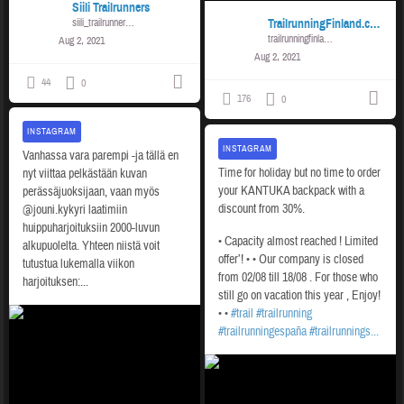
Siili Trailrunners
TrailrunningFinland.com
siili_trailrunners_ry
trailrunningfinland
Aug 2, 2021
Aug 2, 2021
44
0
176
0
INSTAGRAM
INSTAGRAM
Vanhassa vara parempi -ja tällä en
Time for holiday but no time to order
nyt viittaa pelkästään kuvan
your KANTUKA backpack with a
perässäjuoksijaan, vaan myös
discount from 30%.
@jouni.kykyri laatimiin
huippuharjoituksiin 2000-luvun
•
Capacity almost reached ! Limited
alkupuolelta. Yhteen niistä voit
offer’!
•
•
Our company is closed
tutustua lukemalla viikon
from 02/08 till 18/08 . For those who
harjoituksen:...
still go on vacation this year , Enjoy!
•
•
#trail
#trailrunning
#trailrunningespaña
#trailrunnings...