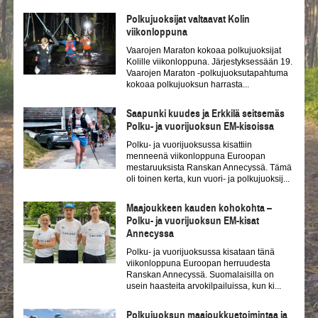
Polkujuoksijat valtaavat Kolin
viikonloppuna
Vaarojen Maraton kokoaa polkujuoksijat
Kolille viikonloppuna. Järjestyksessään 19.
Vaarojen Maraton -polkujuoksutapahtuma
kokoaa polkujuoksun harrasta...
Saapunki kuudes ja Erkkilä seitsemäs
Polku- ja vuorijuoksun EM-kisoissa
Polku- ja vuorijuoksussa kisattiin
menneenä viikonloppuna Euroopan
mestaruuksista Ranskan Annecyssä. Tämä
oli toinen kerta, kun vuori- ja polkujuoksij...
Maajoukkeen kauden kohokohta –
Polku- ja vuorijuoksun EM-kisat
Annecyssa
Polku- ja vuorijuoksussa kisataan tänä
viikonloppuna Euroopan herruudesta
Ranskan Annecyssä. Suomalaisilla on
usein haasteita arvokilpailuissa, kun ki...
Polkujuoksun maajoukkuetoimintaa ja