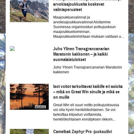
arvokisajoukkueita koskevat
valintaperusteet
Maajoukkuevalinnat ja
arvokisajoukkuevalinnat Aloitamme
Suomessa organisoidun polkujuoksun
maajoukkuetoiminnan.
Maajoukkuetoimintaan mukaan valitaan u...
Juho Ylinen Transgrancanarian
Maratonin kakkonen – ja kaikki
suomalaistulokset
Juho Ylinen Transgrancanarian Maratonin
kakkonen
Isot voitot tarkoittavat kaikille eri asioita
– mikä on Great Win sinulle ja mikä se
on muille
Great Win eli suuri voitto polkujuoksussa
voi olla hyvin henkilökohtainen. Se voi
tarkoittaa kilpailun voittamista,
henkilökohtaisen ennätyksen rikkom...
Camelbak Zephyr Pro -juoksuliivi