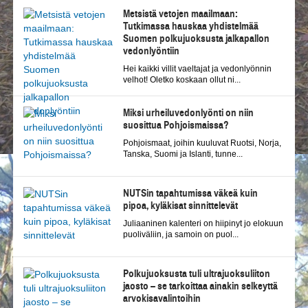
Metsistä vetojen maailmaan:
Tutkimassa hauskaa yhdistelmää
Suomen polkujuoksusta jalkapallon
vedonlyöntiin
Hei kaikki villit vaeltajat ja vedonlyönnin
velhot! Oletko koskaan ollut ni...
Miksi urheiluvedonlyönti on niin
suosittua Pohjoismaissa?
Pohjoismaat, joihin kuuluvat Ruotsi, Norja,
Tanska, Suomi ja Islanti, tunne...
NUTSin tapahtumissa väkeä kuin
pipoa, kyläkisat sinnittelevät
Juliaaninen kalenteri on hiipinyt jo elokuun
puoliväliin, ja samoin on puol...
Polkujuoksusta tuli ultrajuoksuliiton
jaosto – se tarkoittaa ainakin selkeyttä
arvokisavalintoihin