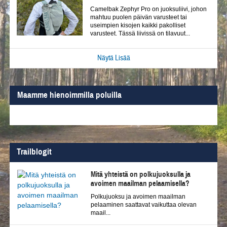
Camelbak Zephyr Pro on juoksuliivi, johon
mahtuu puolen päivän varusteet tai
useimpien kisojen kaikki pakolliset
varusteet. Tässä liivissä on tilavuut...
Näytä Lisää
Maamme hienoimmilla poluilla
Trailblogit
Mitä yhteistä on polkujuoksulla ja
avoimen maailman pelaamisella?
Polkujuoksu ja avoimen maailman
pelaaminen saattavat vaikuttaa olevan
maail...