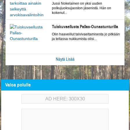
Jussi Nokelainen on yksi uuden
polkujuoksujaoston jäsenistä. Hän on
kokenut...
Tuiskuvaellusta Pallas-Ounastunturilla
Olin haaveillut talvivaeltamisesta jo pitkään
ja teltassa nukkumista olisi...
Näytä Lisää
Valoa polulle
AD HERE: 300X30